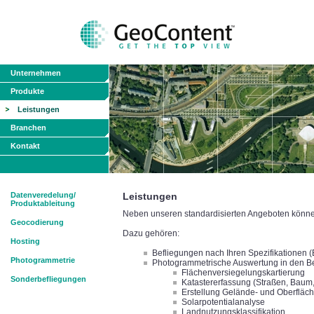
Unternehmen
Produkte
Leistungen
Branchen
Kontakt
Datenveredelung/
Leistungen
Produktableitung
Neben unseren standardisierten Angeboten können 
Geocodierung
Dazu gehören:
Hosting
Befliegungen nach Ihren Spezifikationen 
Photogrammetrie
Photogrammetrische Auswertung in den B
Flächenversiegelungskartierung
Sonderbefliegungen
Katastererfassung (Straßen, Baum, 
Erstellung Gelände- und Oberfläc
Solarpotentialanalyse
Landnutzungsklassifikation