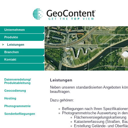
Unternehmen
Produkte
Leistungen
Branchen
Kontakt
Datenveredelung/
Leistungen
Produktableitung
Neben unseren standardisierten Angeboten könn
Geocodierung
beauftragen.
Hosting
Dazu gehören:
Photogrammetrie
Befliegungen nach Ihren Spezifikationen
Photogrammetrische Auswertung in den
Sonderbefliegungen
Flächenversiegelungskartierung
Katastererfassung (Straßen, Bau
Erstellung Gelände- und Oberfl