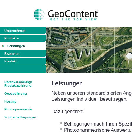
Unternehmen
Produkte
Leistungen
Branchen
Kontakt
Datenveredelung/
Leistungen
Produktableitung
Neben unseren standardisierten Ang
Geocodierung
Leistungen individuell beauftragen.
Hosting
Photogrammetrie
Dazu gehören:
Sonderbefliegungen
Befliegungen nach Ihren Spezif
Photogrammetrische Auswertun