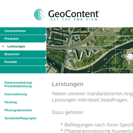
Unternehmen
Produkte
Leistungen
Branchen
Kontakt
Datenveredelung/
Leistungen
Produktableitung
Neben unseren standardisierten Ang
Geocodierung
Leistungen individuell beauftragen.
Hosting
Photogrammetrie
Dazu gehören:
Sonderbefliegungen
Befliegungen nach Ihren Spezif
Photogrammetrische Auswertun