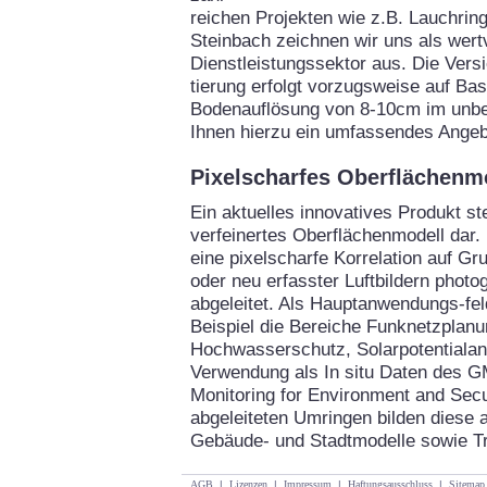
reichen Projekten wie z.B. Lauchrin
Steinbach zeichnen wir uns als wertv
Dienstleistungssektor aus. Die Vers
tierung erfolgt vorzugsweise auf Bas
Bodenauflösung von 8-10cm im unbel
Ihnen hierzu ein umfassendes Angeb
Pixelscharfes Oberflächenm
Ein aktuelles innovatives Produkt ste
verfeinertes Oberflächenmodell dar.
eine pixelscharfe Korrelation auf G
oder neu erfasster Luftbildern phot
abgeleitet. Als Hauptanwendungs-f
Beispiel die Bereiche Funknetzplan
Hochwasserschutz, Solarpotentialan
Verwendung als In situ Daten des 
Monitoring for Environment and Secur
abgeleiteten Umringen bilden diese a
Gebäude- und Stadtmodelle sowie T
AGB
|
Lizenzen
|
Impressum
|
Haftungsausschluss
|
Sitemap