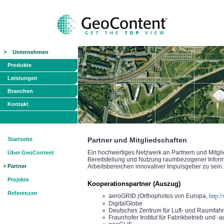
Unternehmen
Produkte
Leistungen
Branchen
Kontakt
Startseite
Partner und Mitgliedschaften
Ein hochwertiges Netzwerk an Partnern und Mitglie
Über GeoContent
Bereitstellung und Nutzung raumbezogener Inform
Partner
Arbeitsbereichen innovativer Impulsgeber zu sein.
Projekte
Kooperationspartner (Auszug)
Referenzen
aeroGRID (Orthophotos von Europa,
http:/
DigitalGlobe
Deutsches Zentrum für Luft- und Raumfahr
Fraunhofer Institut für Fabrikbetrieb und -