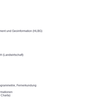
ent und Geoinformation (HLBG)
 (Landwirtschaft)
togrammetrie, Fernerkundung
rmationen
 Charta)