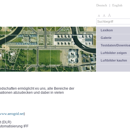
Deutsch
|
English
Lexikon
Galerie
Testdaten/Downlo
Luftbilder zeigen
Luftbilder kaufen
dschaften ermöglicht es uns, alle Bereiche der
ationen abzudecken und dabei in vielen
/www.aerogrid.net
)
t (DLR)
automatisierung IFF