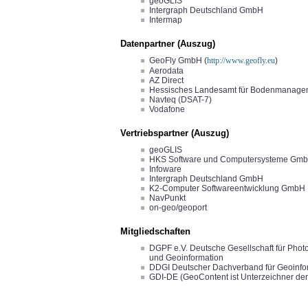
geoGLIS
Intergraph Deutschland GmbH
Intermap
Datenpartner (Auszug)
GeoFly GmbH (
http://www.geofly.eu
)
Aerodata
AZ Direct
Hessisches Landesamt für Bodenmanagem
Navteq (DSAT-7)
Vodafone
Vertriebspartner (Auszug)
geoGLIS
HKS Software und Computersysteme GmbH
Infoware
Intergraph Deutschland GmbH
K2-Computer Softwareentwicklung GmbH
NavPunkt
on-geo/geoport
Mitgliedschaften
DGPF e.V. Deutsche Gesellschaft für Pho
und Geoinformation
DDGI Deutscher Dachverband für Geoinfo
GDI-DE (GeoContent ist Unterzeichner der