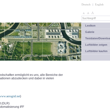
Deutsch
|
English
Lexikon
Galerie
Testdaten/Downlo
Luftbilder zeigen
Luftbilder kaufen
dschaften ermöglicht es uns, alle Bereiche der
ationen abzudecken und dabei in vielen
/www.aerogrid.net
)
t (DLR)
automatisierung IFF