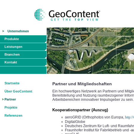
Unternehmen
Produkte
Leistungen
Branchen
Kontakt
Startseite
Partner und Mitgliedschaften
Ein hochwertiges Netzwerk an Partnern und Mitglie
Über GeoContent
Bereitstellung und Nutzung raumbezogener Inform
Partner
Arbeitsbereichen innovativer Impulsgeber zu sein.
Projekte
Kooperationspartner (Auszug)
Referenzen
aeroGRID (Orthophotos von Europa,
http:/
DigitalGlobe
Deutsches Zentrum für Luft- und Raumfahr
Fraunhofer Institut für Fabrikbetrieb und -