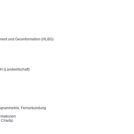
ent und Geoinformation (HLBG)
 (Landwirtschaft)
togrammetrie, Fernerkundung
rmationen
 Charta)