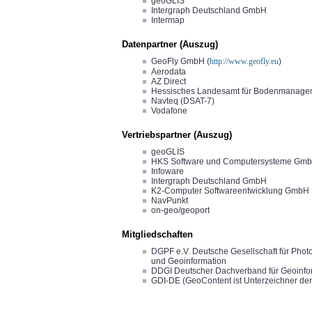
geoGLIS
Intergraph Deutschland GmbH
Intermap
Datenpartner (Auszug)
GeoFly GmbH (
http://www.geofly.eu
)
Aerodata
AZ Direct
Hessisches Landesamt für Bodenmanagem
Navteq (DSAT-7)
Vodafone
Vertriebspartner (Auszug)
geoGLIS
HKS Software und Computersysteme GmbH
Infoware
Intergraph Deutschland GmbH
K2-Computer Softwareentwicklung GmbH
NavPunkt
on-geo/geoport
Mitgliedschaften
DGPF e.V. Deutsche Gesellschaft für Pho
und Geoinformation
DDGI Deutscher Dachverband für Geoinfo
GDI-DE (GeoContent ist Unterzeichner der