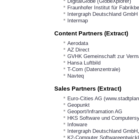
DigitalGlobe (GlobeXplorer)
Fraunhofer Institut für Fabrikb
Intergraph Deutschland GmbH
Intermap
Content Partners (Extract)
Aerodata
AZ Direct
GVHK Gemeinschaft zur Verma
Hansa Luftbild
T-Com (Datenzentrale)
Navteq
Sales Partners (Extract)
Euro-Cities AG (www.stadtplan
Geopunkt
Geoport/Inframation AG
HKS Software und Computersy
Infoware
Intergraph Deutschland GmbH,
K2-Computer Softwareentwic