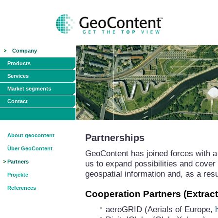
Company
Products
Services
Market segments
Contact
About geocontent
Partnerships
Über GeoContent
GeoContent has joined forces with a 
Partners
us to expand possibilities and cover 
geospatial information and, as a resu
Projekte
References
Cooperation Partners (Extract
aeroGRID (Aerials of Europe,