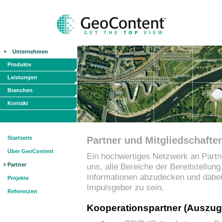
Unternehmen
Produkte
Leistungen
Branchen
Kontakt
Startseite
Partner und Mitgliedschafte
Über GeoContent
Ein hochwertiges Netzwerk an Partne
Partner
uns, alle Bereiche der Bereitstellu
Informationen abzudecken und dabei 
Projekte
Impulsgeber zu sein.
Referenzen
Kooperationspartner (Auszug