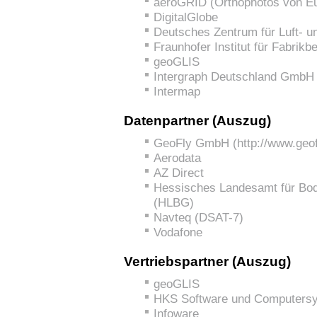
aeroGRID (Orthophotos von E
DigitalGlobe
Deutsches Zentrum für Luft- 
Fraunhofer Institut für Fabrikb
geoGLIS
Intergraph Deutschland GmbH
Intermap
Datenpartner (Auszug)
GeoFly GmbH (
http://www.geof
Aerodata
AZ Direct
Hessisches Landesamt für Bo
(HLBG)
Navteq (DSAT-7)
Vodafone
Vertriebspartner (Auszug)
geoGLIS
HKS Software und Computersy
Infoware